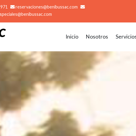
5971
reservaciones@benibussac.com
especiales@benibussac.com
Inicio
Nosotros
Servicio