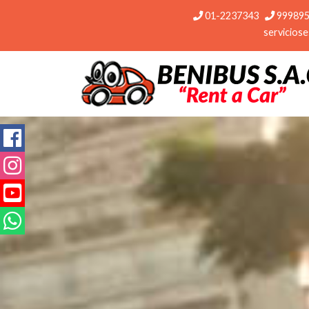
01-2237343
99989
servicios